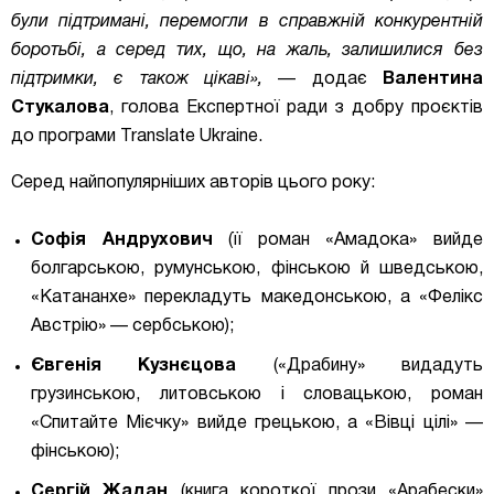
були підтримані, перемогли в справжній конкурентній
боротьбі, а серед тих, що, на жаль, залишилися без
підтримки, є також цікаві
»,
— додає
Валентина
Стукалова
, голова Експертної ради з добру проєктів
до програми Translate Ukraine.
Серед найпопулярніших авторів цього року:
Софія Андрухович
(її роман «Амадока» вийде
болгарською, румунською, фінською й шведською,
«Катананхе» перекладуть македонською, а «Фелікс
Австрію» — сербською);
Євгенія Кузнєцова
(«Драбину» видадуть
грузинською, литовською і словацькою, роман
«Спитайте Мієчку» вийде грецькою, а «Вівці цілі» —
фінською);
Сергій Жадан
(книга короткої прози «Арабески»