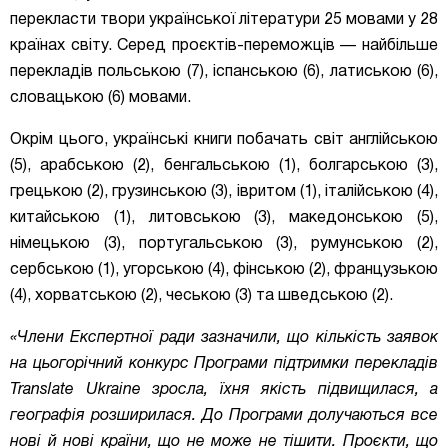
перекласти твори української літератури 25 мовами у 28
країнах світу. Серед проєктів-переможців — найбільше
перекладів польською (7), іспанською (6), латиською (6),
словацькою (6) мовами.
Окрім цього, українські книги побачать світ англійською
(5), арабською (2), бенгальською (1), болгарською (3),
грецькою (2), грузинською (3), івритом (1), італійською (4),
китайською (1), литовською (3), македонською (5),
німецькою (3), португальською (3), румунською (2),
сербською (1), угорською (4), фінською (2), французькою
(4), хорватською (2), чеською (3) та шведською (2).
«Члени Експертної ради зазначили, що кількість заявок
на цьогорічний конкурс Програми підтримки перекладів
Translate Ukraine зросла, їхня якість підвищилася, а
географія розширилася. До Програми долучаються все
нові й нові країни, що не може не тішити. Проєкти, що