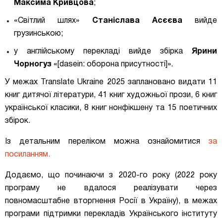
Максима Кривцова
;
«Світлий шлях»
Станіслава Асєєва
вийде
грузинською;
у англійському перекладі вийде збірка
Ярини
Чорногуз
«[dasein: оборона присутності]».
У межах Translate Ukraine 2025 заплановано видати 11
книг дитячої літератури, 41 книг художньої прози, 6 книг
української класики, 8 книг нонфікшену та 15 поетичних
збірок.
Із детальним переліком можна ознайомитися
за
посиланням.
Додаємо, що починаючи з 2020-го року (2022 року
програму не вдалося реалізувати через
повномасштабне вторгнення Росії в Україну), в межах
програми підтримки перекладів Українського інституту