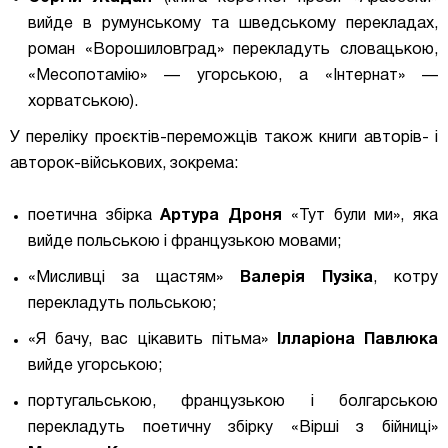
вийде в румунському та шведському перекладах,
роман «Ворошиловград» перекладуть словацькою,
«Месопотамію» — угорською, а «Інтернат» —
хорватською).
У переліку проєктів-переможців також книги авторів- і
авторок-військових, зокрема:
поетична збірка
Артура Дроня
«Тут були ми», яка
вийде польською і французькою мовами;
«Мисливці за щастям»
Валерія Пузіка
, котру
перекладуть польською;
«Я бачу, вас цікавить пітьма»
Ілларіона Павлюка
вийде угорською;
португальською, французькою і болгарською
перекладуть поетичну збірку «Вірші з бійниці»