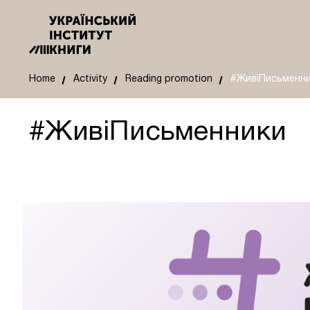
Home
Activity
Reading promotion
#ЖивіПисьменн
#ЖивіПисьменники