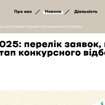
Про нас
Новини
Діяльність
явок, що пройшли перший етап конкурсного відбору
2025: перелік заявок,
ап конкурсного відб