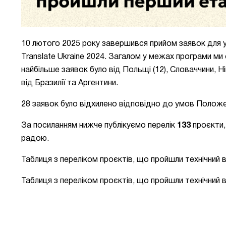
10 лютого 2025 року завершився прийом заявок для уч
Translate Ukraine 2024. Загалом у межах програми м
найбільше заявок було від Польщі (12), Словаччини, Ні
від Бразилії та Аргентини.
28 заявок б
уло відхилено відповідно до умов Положе
За посиланням нижче публікуємо перелік
133
проєкти
радою.
Таблиця з переліком проєктів, що пройшли технічний 
Таблиця з переліком проєктів, що пройшли технічний в