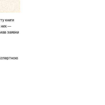
ту книги
д них —
имав заявки
Експертною