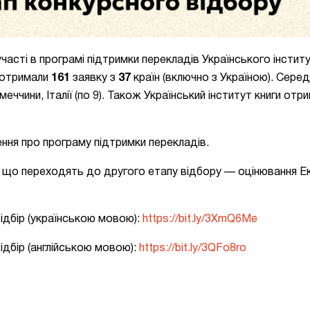
асті в програмі підтримки перекладів Укр
аїнського інститу
и отримали
1
61
заявку з
37
країн (включно з Україною). Сере
меччини, Італії (по 9). Також Український інститут книги отр
ння про програму підтримки перекладів.
, що переходять до другого етапу відбору — оцінювання 
відбір (українською мовою):
https://bit.ly/3XmQ6Me
ідбір (англійською мовою):
https://bit.ly/3QFo8ro