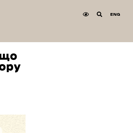
ENG
 що
ору