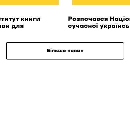
ститут книги
Розпочався Націо
иви для
сучасної українсь
Більше новин