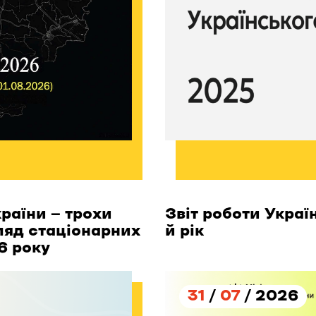
раїни — трохи
Звіт роботи Украї
гляд стаціонарних
й рік
6 року
31
/
07
/ 2026