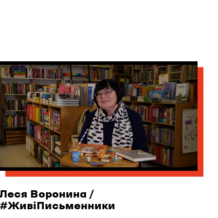
Леся Воронина /
#ЖивіПисьменники