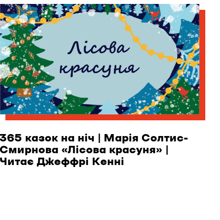
365 казок на ніч | Марія Солтис-
Смирнова «Лісова красуня» |
Читає Джеффрі Кенні