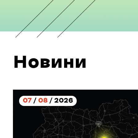
Новини
07
/
08
/ 2026