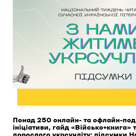
Понад 250 онлайн- та офлайн-поді
ініціативи, гайд «Військо+книга» 
дорослого укрсучліту: підсумки Н