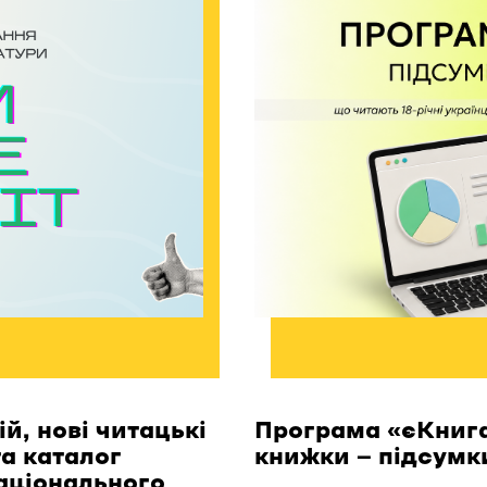
й, нові читацькі
Програма «єКнига
та каталог
книжки — підсумк
аціонального