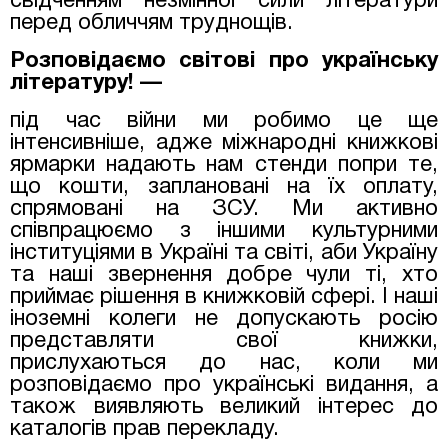
свідченням незмінної сили літератури
перед обличчям труднощів.
Розповідаємо світові про українську
літературу! —
під час війни ми робимо це ще
інтенсивніше, адже міжнародні книжкові
ярмарки надають нам стенди попри те,
що кошти, заплановані на їх оплату,
спрямовані на ЗСУ. Ми активно
співпрацюємо з іншими культурними
інституціями в Україні та світі, аби Україну
та наші звернення добре чули ті, хто
приймає рішення в книжковій сфері. І наші
іноземні колеги не допускають росію
представляти свої книжки,
прислухаються до нас, коли ми
розповідаємо про українські видання, а
також виявляють великий інтерес до
каталогів прав перекладу.