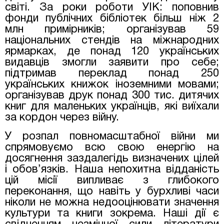
світі. За роки роботи УІК: поповнив
фонди публічних бібліотек більш ніж 2
млн примірників; організував 59
національних стендів на міжнародних
ярмарках, де понад 120 українських
видавців змогли заявити про себе;
підтримав переклад понад 250
українських книжок іноземними мовами;
організував друк понад 300 тис. дитячих
книг для маленьких українців, які виїхали
за кордон через війну.
У розпал повномасштабної війни ми
спрямовуємо всю свою енергію на
досягнення заздалегідь визначених цілей
і обов’язків. Наша непохитна відданість
цій місії випливає з глибокого
переконання, що навіть у бурхливі часи
ніколи не можна недооцінювати значення
культури та книги зокрема. Наші дії є