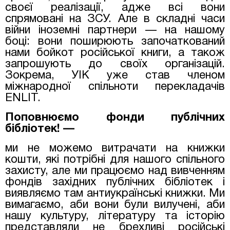
своєї реалізації, адже всі вони
спрямовані на ЗСУ. Але в складні часи
війни іноземні партнери — на нашому
боці: вони поширюють започаткований
нами бойкот російської книги, а також
запрошують до своїх організацій.
Зокрема, УІК уже став членом
міжнародної спільноти перекладачів
ENLIT.
Поповнюємо фонди публічних
бібліотек! —
ми не можемо витрачати на книжки
кошти, які потрібні для нашого спільного
захисту, але ми працюємо над вивченням
фондів західних публічних бібліотек і
виявляємо там антиукраїнські книжки. Ми
вимагаємо, аби вони були вилучені, аби
нашу культуру, літературу та історію
представляли не брехливі російські