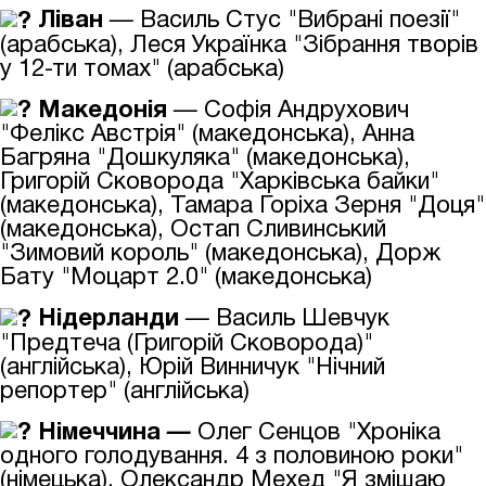
Ліван
—
Василь Стус "Вибрані поезії"
(арабська), Леся Українка "Зібрання творів
у 12-ти томах" (арабська)
Македонія
—
Софія Андрухович
"Фелікс Австрія" (македонська), Анна
Багряна "Дошкуляка" (македонська),
Григорій Сковорода "Харківська байки"
(македонська), Тамара Горіха Зерня "Доця"
(македонська), Остап Сливинський
"Зимовий король" (македонська), Дорж
Бату "Моцарт 2.0" (македонська)
Нідерланди
—
Василь Шевчук
"Предтеча (Григорій Сковорода)"
(англійська), Юрій Винничук "Нічний
репортер" (англійська)
Німеччина
—
Олег Сенцов "Хроніка
одного голодування. 4 з половиною роки"
(німецька), Олександр Мехед "Я змішаю