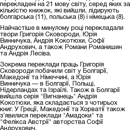
перекладені на 21 мову світу, серед яких за
кількістю книжок, які вийшли, лідирують
болгарська (11), польська (8) і німецька (8).
Найчастіше в минулому році перекладали
твори Григорія Сковороди, Юрія
Винничука, Андрія Кокотюхи, Софії
Андрухович, а також Романи Романишин
та Андрія Лесіва.
Зокрема переклади праць Григорія
Сковороди побачили світ у Болгарії,
Македонії та Німеччині, а Юрія
Винничука
—
в Болгарії, Польщі,
Нідерландах та Ізраїлі. Також в Болгарії
вийшла серія "Вигнанець" Андрія
Кокотюхи, яка складається з чотирьох
книг. У Греції, Македонії та Хорватії також
з’явилися переклади "Амадоки" та
"Фелікса Австрії" авторства Софії
Андрухович.