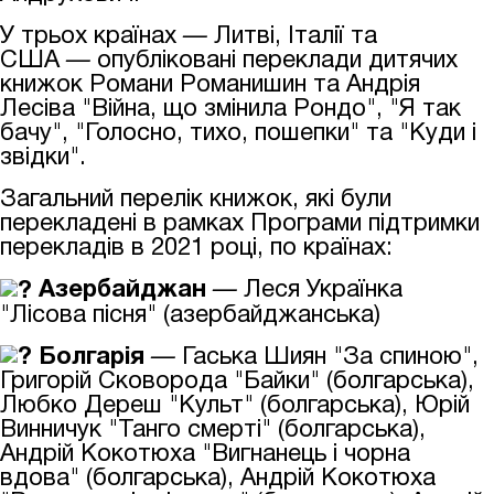
У трьох країнах
—
Литві, Італії та
США
—
опубліковані переклади дитячих
книжок Романи Романишин та Андрія
Лесіва "Війна, що змінила Рондо", "Я так
бачу", "Голосно, тихо, пошепки" та "Куди і
звідки".
Загальний перелік книжок, які були
перекладені в рамках Програми підтримки
перекладів в 2021 році, по країнах:
Азербайджан
—
Леся Українка
"Лісова пісня" (азербайджанська)
Болгарія
—
Гаська Шиян "За спиною",
Григорій Сковорода "Байки" (болгарська),
Любко Дереш "Культ" (болгарська), Юрій
Винничук "Танго смерті" (болгарська),
Андрій Кокотюха "Вигнанець і чорна
вдова" (болгарська), Андрій Кокотюха