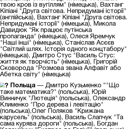
твою кров із вугіллям" (німецька), Вахтанг
Кіпіані "Друга світова. Непридумані історії"
(англійська), Вахтанг Кіпіані "Друга світова.
Непридумані історії" (німецька), Микола
Давидюк "Як працює путінська
пропаганда" (німецька), Олеся Яремчук
"Наші інші" (німецька), Станіслав Асєєв
"Світлий шлях. Історія одного концтабору"
(німецька), Дмитро Стус "Василь Стус:
життя як творчість" (німецька), Григорій
Сковорода "Розмова звана Алфавіт або
Абетка світу" (німецька)
Польща
—
Дмитро Кузьменко “"Що
таке математика?" (польська), Юрій
Винничук "Лютеція" (польська), Олександр
Клименко "Про дерева і левітацію"
(польська),Олег Поляков "Крижана
карусель" (польська), Василь Слапчук "Та
сама курява дороги" (польська), Богдан