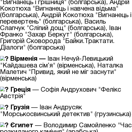
"Вигнанець і грішниця" (болгарська), Андрій
Кокотюха "Вигнанець і навчена відьма"
(болгарська), Андрій Кокотюха "Вигнанець і
перевертень" (болгарська), Василь
Слапчук "Сліпий дощ" (болгарська), Іван
Франко "Захар Беркут" (болгарська),
Григорій Сковорода "Байки.Трактати.
Діалоги" (болгарська)
Вірменія
—
Іван Нечуй-Левицький
"Кайдашева сім’я" (вірменська), Наталка
Малетич "Привид, який не міг заснути"
(вірменська)
Греція
—
Софія Андрухович "Фелікс
Австрія"
Грузія
—
Іван Андрусяк
"Морськосвинський детектив" (грузинська)
Єгипет
—
Володимир Самойленко "Час