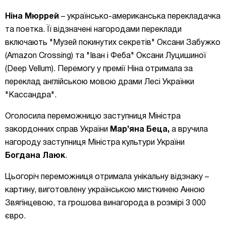
Ніна Мюррей
– українсько-американська перекладачка
та поетка. Її відзначені нагородами переклади
включають "Музей покинутих секретів" Оксани Забужко
(Amazon Crossing) та "Іван і Феба" Оксани Луцишиної
(Deep Vellum). Перемогу у премії Ніна отримала за
переклад англійською мовою драми Лесі Українки
"Кассандра".
Оголосила переможницю
заступниця Міністра
закордонних справ України
Мар’яна Беца,
а вручила
нагороду
заступниця Міністра культури України
Богдана Лаюк
.
Цьогоріч переможниця отримала унікальну відзнаку –
картину, виготовлену українською мисткинею Анною
Звягінцевою, та грошова винагорода в розмірі 3 000
євро.