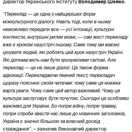
директор Українського Інституту
Володимир Шейко
.
"Переклад — це одна з найщиріших форм
міжкультурного діалогу. Навіть тоді, коли в
ньому
неможливо передати все — усі інтонації, культурні
контексти, внутрішні ритми
мови, — сам жест перекладу
вже є кроком назустріч іншому. Саме тому ми маємо
цінувати людей, які роблять цей крок назустріч Україні.
Які допомагають нам бути зрозумілими світові. Але
переклад — це не лише діалог. Це також форма
адвокації. Перекладаючи певний текст, перекладач
щоразу пояснює своїм читачам: чому саме ця
книжка
варта уваги. Чому саме цей автор важливий. Чому ця
культура заслуговує бути
почутою. Сьогодні це особливо
важливо для України. Бо попри війну, попри травму,
попри спроби звести нас лише до новинних заголовків,
Україна є значно більшою за власний досвід
страждання"
, – зазначив Виконавчий директор