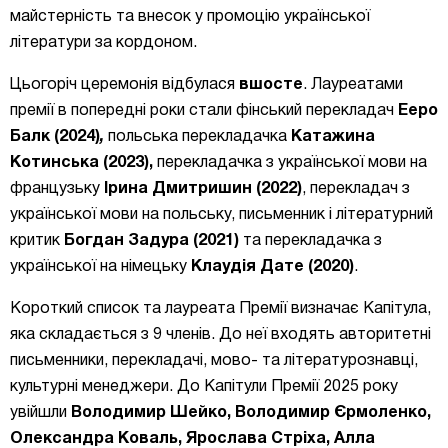
майстерність та внесок у промоцію української
літератури за кордоном.
Цьогоріч церемонія відбулася
вшосте
. Лауреатами
премії в попередні роки стали фінський перекладач
Ееро
Балк (2024)
,
польська перекладачка
Катажина
Котинська (2023),
перекладачка з української мови на
французьку
Ірина Дмитришин (2022)
, перекладач з
української мови на польську, письменник і літературний
критик
Богдан Задура (2021)
та перекладачка з
української на німецьку
Клаудія Дате (2020)
.
Короткий список та лауреата Премії визначає Капітула,
яка складається з 9 членів. До неї входять авторитетні
письменники, перекладачі, мово- та літературознавці,
культурні менеджери. До Капітули Премії 2025 року
увійшли
Володимир Шейко, Володимир Єрмоленко,
Олександра Коваль, Ярослава Стріха, Алла