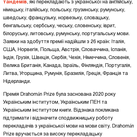
тандемів
, які перекладають з української на англійську,
німецьку, італійську, польську, грузинську, румунську,
шведську, французьку, норвезьку, словацьку,
бенгальську, сербську, чеську, словенську, іврит,
білоруську, литовську, румунську, португальську мови.
Заявки на здобуття премії надійшли з 26 країн: Італія,
США, Норвегія, Польща, Австрія, Словаччина, Іспанія,
Індія, Грузія, Швеція, Сербія, Чехія, Німеччина, Словенія,
Велика Британія, Канада, Ізраїль, Фінляндія, Португалія,
Литва, Угорщина, Румунія, Бразилія, Греція, Франція та
Нідерланди.
Премія Drahomán Prize була заснована 2020 року
Українським інститутом, Українським ПЕН та
Українським інститутом книги. Відзнака покликана
підтримати і відзначити сподвижницьку роботу
перекладачів з української мови на мови світу. Drahomán
Prize вручається за високу перекладацьку