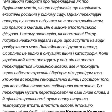
"Ми звикли говорити про перекладачів як про
будівничих мостів, як про садівників, що вкорінюють
екзотичні рослини у рідному саду. Однак перекладач
посеред сучасного світу вже не є просто ремісником,
що працює з книгами. Він є майже апостольською
фігурою. І такому пасіонарію, як апостолові Петру,
потрібна неабияка відвага і віра, щоб вступити на води
розбурханого моря Галілейського і рушити вперед.
Особливо це видно в ситуаціях війни і катастрофи. Коли
український текст приходить у світ, він не просто
перекладається іноземною мовою, але й проходить
через набагато страшніші бар'єри: між досвідом того,
хто живе всередині геноцидальної війни, і досвідом того,
для кого війна лишається лабінарною категорією. Тут
перекладач мусить перетворювати не самі лише слова, а
й щільність реальності, пульс опору нищенню,
температуру втрати, впертість любові, інтонацію