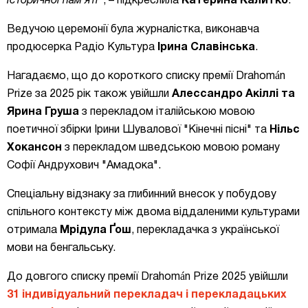
історичної пам'яті"
, – підкреслила
Катерина Калитко
.
Ведучою церемонії була журналістка, виконавча
продюсерка Радіо Культура
Ірина Славінська
.
Нагадаємо, що до короткого списку премії Drahomán
Prize за 2025 рік також увійшли
Алессандро Акіллі та
Ярина Груша
з перекладом італійською мовою
поетичної збірки Ірини Шувалової "Кінечні пісні" та
Нільс
Хокансон
з перекладом шведською мовою роману
Софії Андрухович "Амадока".
Спеціальну відзнаку за глибинний внесок у побудову
спільного контексту між двома віддаленими культурами
отримала
Мрідула Ґош
, перекладачка з української
мови на бенгальську.
До довгого списку премії Drahomán Prize 2025 увійшли
31 індивідуальний перекладач і перекладацьких