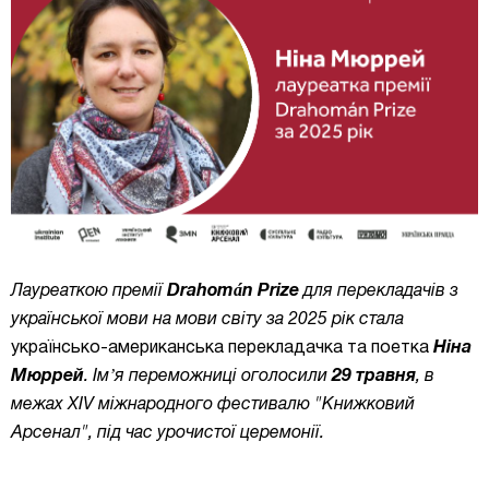
Лауреаткою премії
Drahomán Prize
для перекладачів з
української мови на мови світу за 2025 рік стала
українсько-американська перекладачка та поетка
Ніна
Мюррей
. Імʼя переможниці оголосили
29 травня
, в
межах XIV міжнародного фестивалю "Книжковий
Арсенал", під час урочистої церемонії.