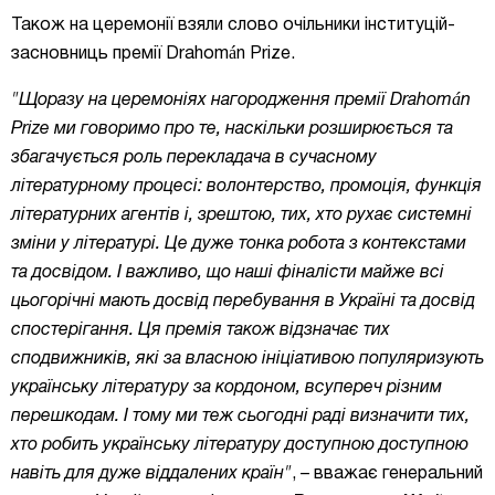
Також на церемонії взяли слово очільники інституцій-
засновниць премії Drahomán Prize.
"
Щоразу на церемоніях нагородження премії Drahomán
Prize ми говоримо про те, наскільки розширюється та
збагачується роль перекладача в сучасному
літературному процесі: волонтерство, промоція, функція
літературних агентів і, зрештою, тих, хто рухає системні
зміни у літературі. Це дуже тонка робота з контекстами
та досвідом. І важливо, що наші фіналісти майже всі
цьогорічні мають досвід перебування в Україні та досвід
спостерігання. Ця премія також відзначає тих
сподвижників, які за власною ініціативою популяризують
українську літературу за кордоном, всупереч різним
перешкодам. І тому ми теж сьогодні раді визначити тих,
хто робить українську літературу доступною
доступною
навіть для дуже віддалених країн"
, – вважає генеральний