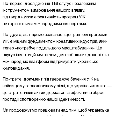
По-перше, дослідження TBI слугує незалежним
інструментом вимірювання нашого впливу,
підтверджуючи ефективність програм УІК
авторитетними міжнародними експертами.
По-друге, звіт прямо зазначає, що грантові програми
УІК є міцним фундаментом креативних індустрій, який
тепер «потребує подальшого масштабування». Це
слугує інвестиційним пітчем для глобальних донорів та
міжнародних платформ підтримувати українське
книговидання.
По-третє, документ підтверджує бачення УІК на
найвищому геополітичному рівні, що українська книга —
це стратегічний актив держави та ефективна зброя
протидії спотворенню нашої ідентичності.
Ми продовжуємо працювати над тим, щоб українська