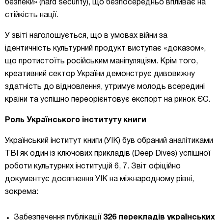
безпеки» (hard security), що безпосередньо впливає на
стійкість нації.
У звіті наголошується, що в умовах війни за
ідентичність культурний продукт виступає «доказом»,
що протистоїть російським маніпуляціям. Крім того,
креативний сектор України демонструє дивовижну
здатність до відновлення, утримує молодь всередині
країни та успішно переорієнтовує експорт на ринок ЄС.
Роль Українського інституту книги
Український інститут книги (УІК) був обраний аналітиками
TBI як один із ключових прикладів (Deep Dives) успішної
роботи культурних інституцій 6, 7. Звіт офіційно
документує досягнення УІК на міжнародному рівні,
зокрема:
Забезпечення публікації
326 перекладів українських