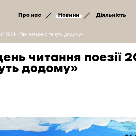
Про нас
Новини
Діяльність
ії 2024: «Ріки незмінно течуть додому»
ень читання поезії 2
чуть додому»