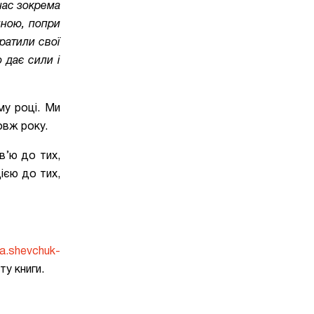
нас зокрема
иною, попри
тратили свої
о дає сили і
му році. Ми
овж року.
в’ю до тих,
ією до тих,
ha.shevchuk-
у книги.