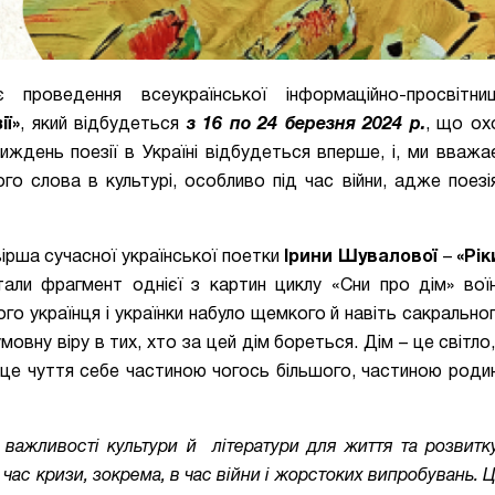
 проведення всеукраїнської інформаційно-просвітниц
ї»
, який відбудеться
з 16 по 24 березня 2024 р.
, що ох
Тиждень поезії в Україні відбудеться вперше, і, ми вваж
ого слова в культурі, особливо під час війни, адже поез
вірша сучасної української поетки
Ірини Шувалової
–
«Рік
тали фрагмент однієї з картин циклу «Сни про дім» вої
о українця і українки набуло щемкого й навіть сакральног
овну віру в тих, хто за цей дім бореться. Дім – це світло,
 – це чуття себе частиною чогось більшого, частиною родин
 важливості культури й літератури для життя та розвитк
 час кризи, зокрема, в час війни і жорстоких випробувань.