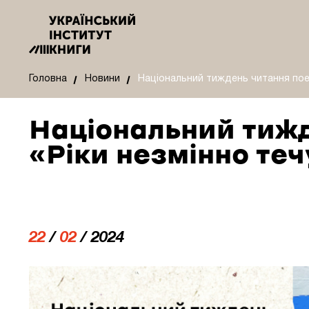
Головна
Новини
Національний тиждень читання поез
Національний тижд
«Ріки незмінно те
22
/
02
/ 2024