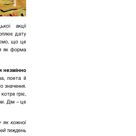
ької акції
оплює дату
аємо, що це
ія як форма
и незмінно
на, поета й
о значення.
 котре гріє,
и. Дім – це
у як кожної
 Цей тиждень