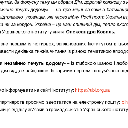
чуттів. За фокусну тему ми обрали Дім, дорогий кожному з 
езмінно течуть додому» – це про міцні зв’язки з батьківщ
 підтримало українців, які через війну Росії проти України в
и чи за кордон. Україна – це наш спільний дім, тепло яког
а Українського інституту книги
Олександра Коваль.
тане першим із чотирьох, запланованих Інститутом в цьо
вести декілька тижнів читання із різною тематикою впрод
іки незмінно течуть додому»
– із глибокою шаною і любо
дім віддав найцінніше. Із гарячим серцем і полум’яною над
мо інформувати на сайті Інституту:
https://ubi.org.ua
х партнерств просимо звертатися на електронну пошту:
ol
ця відділу зв'язків з громадськістю Українського інститут