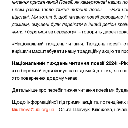
читання присвячений Поезії, як камертонові наших по
і всім разом. Гасло тижня читання поезії – «Ріки н
відстані. Ми хотіли б, щоб читання поезії розрадило і
домівки, змушені були переїхати в інший регіон країн
жити, і боротися за перемогу»
, – говорить директорк
«Національний тиждень читання. Тиждень поезії» с
вирішили масштабувати нашу традиційну акцію та про
Національний тиждень читання поезії 2024: «Р
хто береже й відвойовує наші доми й до тих, хто за 
хто повернення додому чекає.
Детальніше про перебіг тижня читання поезії ми буде
Щодо інформаційної підтримки акції та потенційни
kliuzheva@ubi.org.ua
–
Ольга Шевчук-Клюжева, начальни