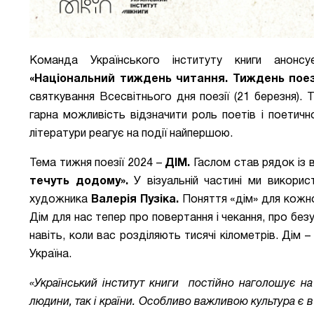
Команда Українського інституту книги анонсує
«Національний тиждень читання. Тиждень поезі
святкування Всесвітнього дня поезії (21 березня). 
гарна можливість відзначити роль поетів і поетичн
літератури реагує на події найпершою.
Тема тижня поезії 2024 –
ДІМ.
Гаслом став рядок із 
течуть додому».
У візуальній частині ми викорис
художника
Валерія Пузіка.
Поняття «дім» для кожног
Дім для нас тепер про повертання і чекання, про безум
навіть, коли вас розділяють тисячі кілометрів. Дім
Україна.
«Український інститут книги постійно наголошує на
людини, так і країни. Особливо важливою культура є в