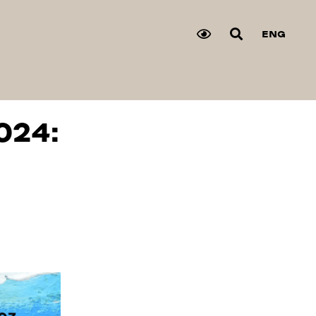
ENG
024: