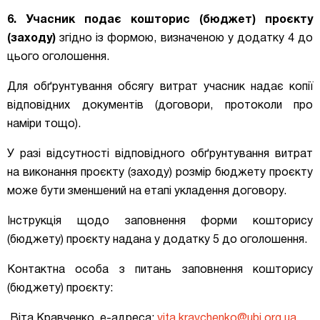
6. Учасник подає кошторис (бюджет) проєкту
(заходу)
згідно із формою, визначеною у додатку 4 до
цього оголошення.
Для обґрунтування обсягу витрат учасник надає копії
відповідних документів (договори, протоколи про
наміри тощо).
У разі відсутності відповідного обґрунтування витрат
на виконання проєкту (заходу) розмір бюджету проєкту
може бути зменшений на етапі укладення договору.
Інструкція щодо заповнення форми кошторису
(бюджету) проєкту надана у додатку 5 до оголошення.
Контактна особа з питань заповнення кошторису
(бюджету) проєкту:
Віта Кравченко,
е-адреса:
vita.kravchenko@ubi.org.ua
.