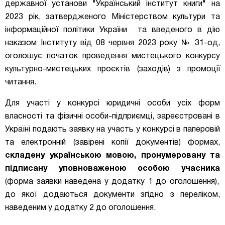
державної установи "Український інститут книги" на
2023 рік, затвердженого Міністерством культури та
інформаційної політики України та введеног
о в дію
наказом Інституту від 08 червня 2023 року № 31-од,
оголошу
є початок проведення мистецького конкурсу
культурно-мистецьких проєктів (заходів) з промоції
читання
.
Для участі у конкурсі юридичні особи усіх форм
власності та фізичні особи-підприємці, зареєстровані в
Україні подають заявку на участь у конкурсі в паперовій
та електронній (завірені копії документів) формах,
складену українською мовою, пронумеровану та
підписану уповноваженою особою учасника
(форма заявки наведена у
додатку 1 до оголошення),
до якої додаються документи згідно з переліком,
наведеним у додатку 2 до ог
олошення.