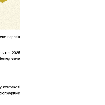
но перелік
квітня 2025
 Наглядовою
 у контексті
біографіями