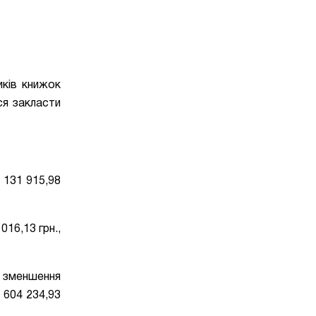
иків книжок
ся закласти
 131 915,98
016,13 грн.,
з зменшення
 604 234,93