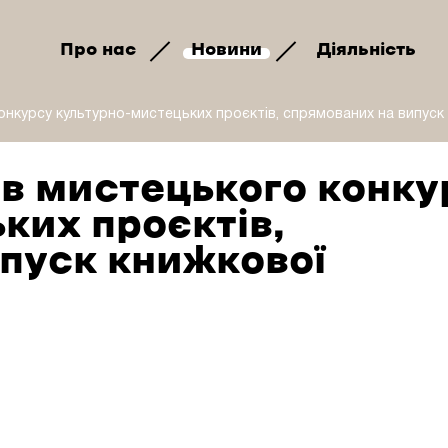
Про нас
Новини
Діяльність
нкурсу культурно-мистецьких проєктів, спрямованих на випуск к
в мистецького конку
ких проєктів,
пуск книжкової