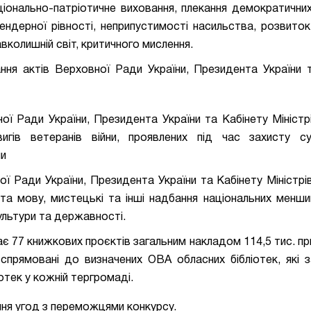
ціонально-патріотичне виховання, плекання демократичних
гендерної рівності, неприпустимості насильства, розвиток
вколишній світ, критичного мислення.
ння актів Верховної Ради України, Президента України 
ї Ради України, Президента України та Кабінету Міністрі
игів ветеранів війни, проявлених під час захисту сув
ни
ї Ради України, Президента України та Кабінету Міністрі
та мову, мистецькі та інші надбання національних меншин
культури та державності.
ає 77 книжкових проєктів загальним накладом 114,5 тис. пр
спрямовані до визначених ОВА обласних бібліотек, які 
отек у кожній тергромаді.
ння угод з переможцями конкурсу.