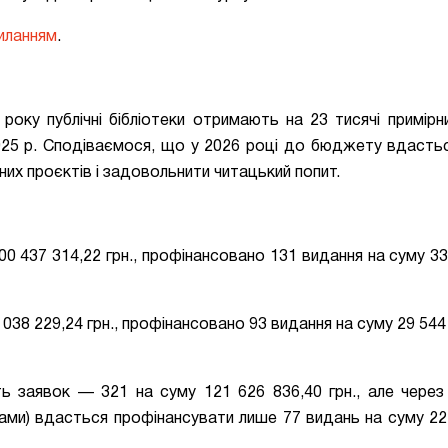
иланням
.
оку публічні бібліотеки отримають на 23 тисячі примірн
 2025 р. Сподіваємося, що у 2026 році до бюджету вдасть
них проєктів і задовольнити читацький попит.
100 437 314,22 грн., профінансовано 131 видання на суму 33
 038 229,24 грн., профінансовано 93 видання на суму 29 544 
ть заявок — 321 на суму 121 626 836,40 грн., але чере
ками) вдасться профінансувати лише 77 видань на суму 22