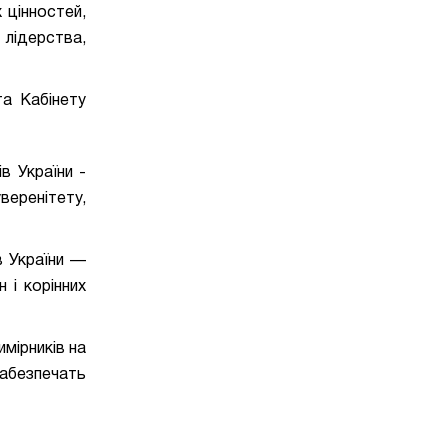
 цінностей,
 лідерства,
та Кабінету
в України -
еренітету,
в України —
 і корінних
имірників на
забезпечать