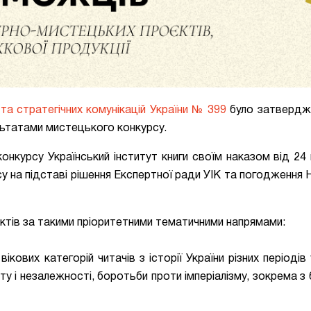
та стратегічних комунікацій України № 399
було затвердже
льтатами мистецького конкурсу.
нкурсу Український інститут книги своїм наказом від 24 
у на підставі рішення Експертної ради УІК та погодження
ктів за такими пріоритетними тематичними напрямами:
ікових категорій читачів з історії України різних періодів
у і незалежності, боротьби проти імперіалізму, зокрема з 