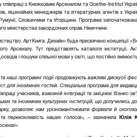
півпраці з Книжковим Арсеналом та Goethe-Institut Україна
ів, ліцензійних менеджерів та літературних агентів з
Украї
, Румунії, Словаччини та Угорщини
. Програма започаткован
го міністерства закордонних справ Німеччини.
стецтво. АртКнига. Дизайн
»
буде присвячено концепції
«
В
го Арсеналу. Тут представлять каталоги інституції. Ак
свідів і пошуки спільної мови у світі, що постійно змінює
та наші програмні події продовжують важливі дискусії фе
кст для іноземних гостей. Спеціальна програма для видавці
впраці учасників, взаємній інтеграції та зміцнює бізнес-зв
ьких та іноземних культурних інституцій, що долучились до
арку, дозволяє нам урізноманітнювати формати й охопл
 та переконливість наших голосів», –
зазначила
Юлія 
рсенал».