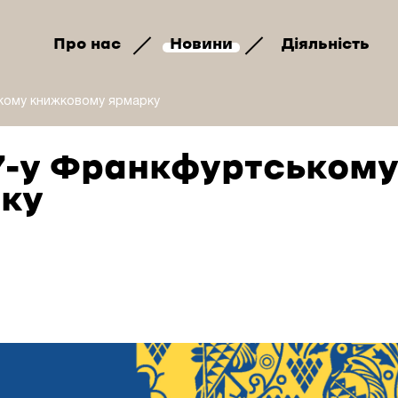
Про нас
Новини
Діяльність
ькому книжковому ярмарку
77-у Франкфуртськом
ку