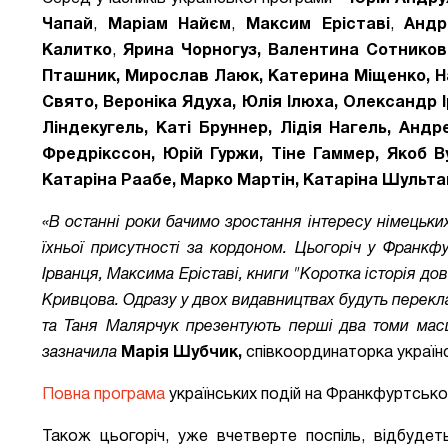
Чапай
,
Маріам Найєм
,
Максим Еріставі
,
Андр
Калитко
,
Ярина Чорногуз, Валентина Сотников
Пташник, Мирослав Лаюк, Катерина Міщенко, Н
Свято, Вероніка Ядуха, Юлія Ілюха, Олександр 
Ліндекугель, Каті Бруннер, Лідія Нагель, Анд
Фредрікссон, Юрій Гуржи, Тіне Гаммер, Якоб
Катаріна Раабе, Марко Мартін, Катаріна Шульт
«
В останні роки бачимо зростання інтересу німецьких
їхньої присутності за кордоном. Цьогоріч у Франк
Ірванця, Максима Еріставі, книги "Коротка історія д
Кривцова. Одразу у двох видавництвах будуть перекла
та Таня Малярчук презентують перші два томи масшт
зазначила
Марія Шубчик,
співкоординаторка українсь
Повна програма
українських подій на Франкфуртськ
Також цьогоріч, уже вчетверте поспіль, відбудеть