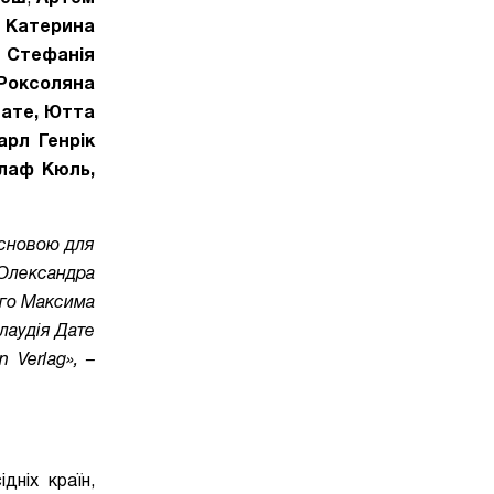
,
Катерина
, Стефанія
 Роксоляна
Дате, Ютта
арл Генрік
Олаф Кюль,
основою для
 Олександра
ого Максима
лаудія Дате
n Verlag
»
,
–
дніх країн,