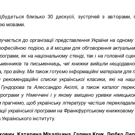
будеться близько 30 дискусії, зустрічей з авторами, 
кою мовами.
олучається до організації представлення України на одному
 професійною подією, а й місцем для обговорення актуальни
рограми, як на національному стенді, так і на головній сце
исьменників та письменниць, чиї книжки вийшли нещодавн
, про війну. Ми також готуємо інформаційні матеріали для 
и рекомендаційні списки української класики, які на на
 Гундорова та Алессандро Акіллі, а також каталог перек
ї програми у Німеччині і у якому вміщено уривки німецьк
Ми прагнемо, щоб українську літературу частіше перекладали
ції української програми на Франкфуртському книжковому 
Українського інституту.
хович
,
Катерина Міхаліцина
,
Галина Крук
,
Любко Де