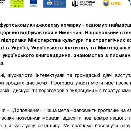
нкфуртському книжковому ярмарку – одному з наймасш
щорічно відбувається в Німеччині. Національний стен
 підтримки Міністерства культури та стратегічних ко
ut в Україні, Українського інституту та Мистецького
 українського книговидання, знайомства з письме
в.
чі, журналісти, інтелектуали та громадські діячі висту
іжнародних дискусіях. Програма участі міститиме презен
есійні дискусії та переговори з видавцями й літературними
 in
– «Доповнення». Наша мета – заповнити прогалини на є
класики іноземними мовами, відкрити нові виміри нашої лі
афію й культурну спадщину. Ми прагнемо повернути забу