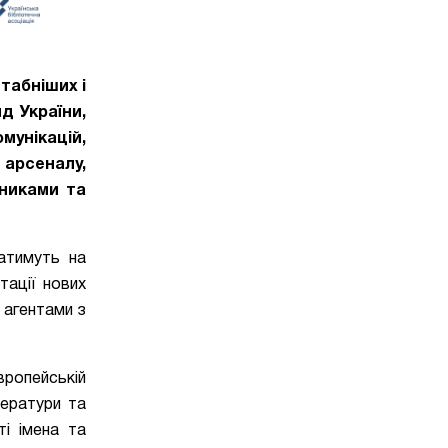
табніших і
д України,
мунікацій,
 арсеналу,
нниками та
патимуть на
тації нових
 агентами з
вропейській
тератури та
ті імена та