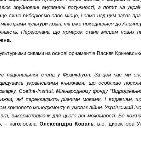
овлює зруйновані видавничі потужності, а попит на украї
и ще лише виборюємо своє місце, і саме над цим зараз пр
 міністрами культури країн, які вже приєдналися до Альянсу
жливість. Переконана, що ярмарок стане місцем нових п
жна.
ультурними силами на основі орнаментів Василя Кричевськ
вує національний стенд у Франкфурті. За цей час ми сп
відвідувачів українськими книжками, що особливо посил
рмарку, Goethe-Institut, Міжнародному фонду "Відродженн
ижки, які перекладають різними мовами, і видавцям, щ
ом кризового менеджменту в умовах війни. Український інс
світі, використовуючи для цього всі можливості. Бо кожна
»,
–
наголосила
Олександра Коваль,
в.о. директора Ук