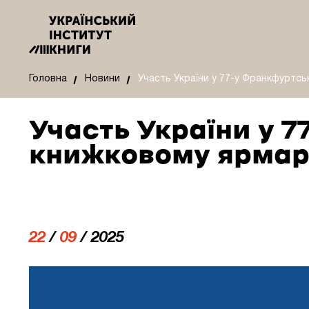
Головна
Новини
Участь України у 77-у Франкфуртс
Участь України у 
книжковому ярмар
22
/
09
/ 2025