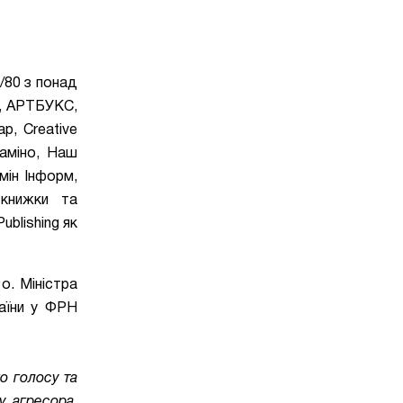
/80
з понад
о, АРТБУКС,
р, Creative
Маміно, Наш
мін Інформ,
 книжки та
blishing як
 о.
Міністра
аїни у ФРН
о голосу та
у агресора,