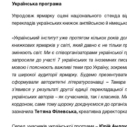
Українська програма
Упродовж ярмарку сцені національного стенда від
перекладів українських книжок англійською й німець
«Український інститут уже протягом кількох років д
книжкових ярмарків у світі, який давно є не тільки
змінюють світ. Ми є співорганізаторами української п
запросили до участі 7 українських та іноземних п
мовою і пояснюють важливі теми про Україну, зокрема
та широкої аудиторії ярмарку. Будемо презентуват
сформували авторитетні літературознавці
–
Тамара
з’явився у результаті другої едиції перекладацько
українських авторів – як сучасників, так і класиків. 
кордоном, саме тому щороку доєднуємося до організа
зазначила
Тетяна Філевська,
креативна директорка 
Серед учасників української програми
–
Юрій Андру