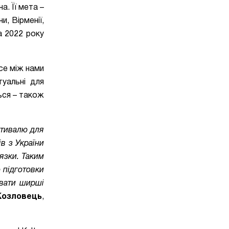
. Її мета –
ни, Вірменії,
а 2022 року
се між нами
туальні для
ться
–
також
стивалю для
в з України
’язки. Таким
 підготовки
ювати ширші
Козловець
,