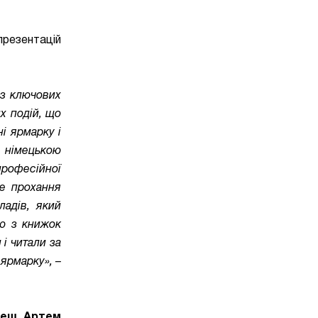
презентацій
 з ключових
х подій, що
ні ярмарку і
о німецькою
професійної
ше прохання
ладів, який
ою з книжок
 і читали за
ярмарку», –
реш
,
Артем