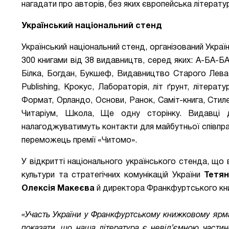
нагадати про авторів, без яких європейська літерат
Український національний стенд
Український національний стенд, організований Украї
300 книгами від 38 видавництв, серед яких: А-БА-
Білка, Богдан, Букшеф, Видавництво Старого Лева, 
Publishing, Крокус, Лабораторія, літ ґрунт, літера
Формат, Орландо, Основи, Ранок, Саміт-книга, Стиле
Читаріум, Школа, Ще одну сторінку. Видавці
налагоджуватимуть контакти для майбутньої співпра
переможець премії «Читомо».
У відкритті національного українського стенда, що 
культури та стратегічних комунікацій України
Тетян
Олексія Макеєва
й директора Франкфуртського к
«Участь України у Франкфуртському книжковому яр
показати, що наша література є невід’ємною частин