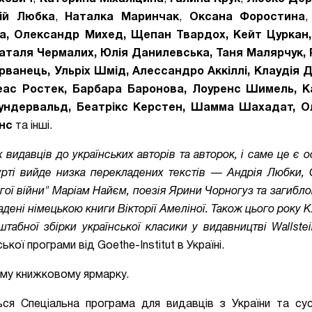
ій Любка
,
Наталка Маринчак
,
Оксана Форостина
а, Олександр Михед, Щепан Твардох, Кейт Цуркан
аталя Чермалих, Юлія Данилевська, Таня Малярчук,
Ірванець, Ульріх Шмід, Алессандро Аккіллі, Клаудія 
реас Ростек, Барбара Баронова, Лоуренс Шимель, К
 Вундервальд, Беатрікс Керстен, Шамма Шахадат, 
анс
та інші.
 видавців до українських авторів та авторок, і саме це є 
фурті вийде низка перекладених текстів — Андрія Любки,
овгої війни" Маріам Найєм, поезія Ярини Чорногуз та загибл
дені німецькою книги Вікторії Амеліної. Також цього року К
абної збірки української класики у видавництві Wallstei
кої програми від Goethe-Institut в Україні.
ому книжковому ярмарку.
ся Спеціальна програма для видавців з України та сусі