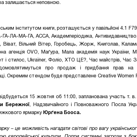
ура залишається неповною.
нським інститутом книги, розташується у павільйоні
4.1 F79
БА-ГА-ЛА-МА-ГА, АССА, Академперіодика, Антивидавництв
Віват, Вільний Вітер, Горобець, Жорж, Книголав, Калама
турна агенція OVO, Маґура, Мала академія наук України, 
т і стилос, Ukraїner, Фоліо, ХТО ЦЕ?, Час майстрів, Час З
 домовлятимуться про продаж і придбання прав на
ці. Окремим стендом буде представлене Creative Women Pu
відбудеться 15 жовтня об 11:00, запланована участь т. в.
и Бережної
,
Надзвичайного і Повноважного Посла Укр
нижкового ярмарку
Юрґена Бооса.
марку
–
це можливість нагадати світові про вагу українськог
ою європейської культури. Попри системні загрози з бок