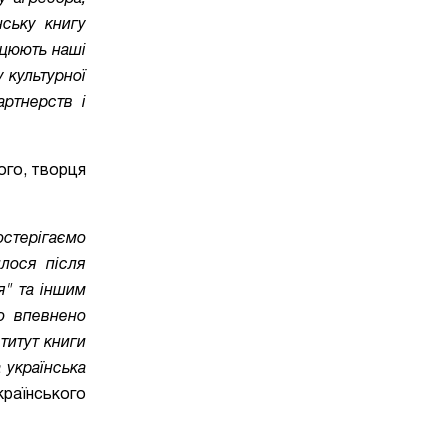
нську книгу
ацюють наші
 культурної
артнерств і
ого, творця
остерігаємо
илося після
я" та іншим
о впевнено
титут книги
 українська
раїнського