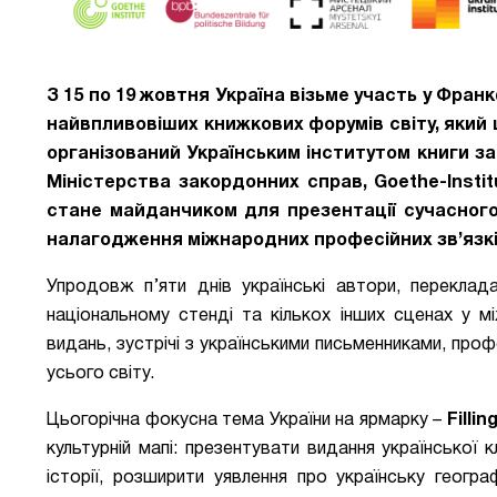
З 15 по 19 жовтня Україна візьме участь у Фра
найвпливовіших книжкових форумів світу, який 
організований Українським інститутом книги за
Міністерства закордонних справ, Goethe-Instit
стане майданчиком для презентації сучасного
налагодження міжнародних професійних зв’язкі
Упродовж п’яти днів українські автори, переклада
національному стенді та кількох інших сценах у м
видань, зустрічі з українськими письменниками, проф
усього світу.
Цьогорічна фокусна тема України на ярмарку –
Filling
культурній мапі: презентувати видання української 
історії, розширити уявлення про українську геогр