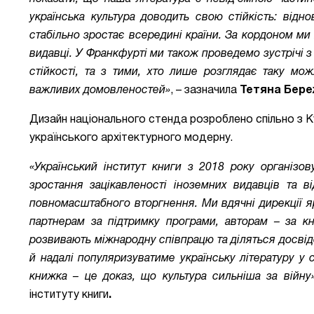
українська культура доводить свою стійкість: відн
стабільно зростає всередині країни. За кордоном м
видавці. У Франкфурті ми також проведемо зустрічі з
стійкості, та з тими, хто лише розглядає таку мо
важливих домовленостей»
,
–
зазначила
Тетяна Бере
Дизайн національного стенда розроблено спільно з К
українського архітектурного модерну.
«Український інститут книги з 2018 року організо
зростання зацікавленості іноземних видавців та 
повномасштабного вторгнення. Ми вдячні дирекції я
партнерам за підтримку програми, авторам
–
за кн
розвивають міжнародну співпрацю та діляться досвід
й надалі популяризуватиме українську літературу у 
книжка
–
це доказ, що культура сильніша за війну
інституту книги
.