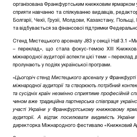
організована Франкфуртським книжковим ярмарком у с
сприяти навчанню та спілкуванню видавців, редактор
Болгарії, Чехії, Грузії, Молдови, Казахстану, Польщі
та відбувається за фінансової підтримки Федерально
Стенд Мистецького арсеналу J83 у секції Hall 3.1
«
Ми
– переклад
»
, що стала фокус-темою XIII Книжково
міжнародної аудиторії аспекти цієї теми
–
переклад до
пролунають у подіях української програми.
«Цьогоріч стенд Мистецького арсеналу у Франкфурті 
міжнародної аудиторії та створюють потрібний конте
та сусідніх країн незмінно сприятиме професійній спі
чином вже традиційна партнерська співпраця українс
участі України у Франкфуртському книжковому ярм
аудиторії. А відтак посилювати видимість України
директорка Міжнародного фестивалю «Книжковий А