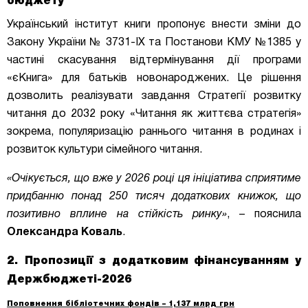
бюджету
Український інститут книги пропонує внести зміни до
Закону України № 3731-IX та Постанови КМУ №1385 у
частині скасування відтермінування дії програми
«єКнига» для батьків новонароджених. Це рішення
дозволить реалізувати завдання Стратегії розвитку
читання до 2032 року «Читання як життєва стратегія»
зокрема, популяризацію раннього читання в родинах і
розвиток культури сімейного читання.
«Очікується, що вже у 2026 році ця ініціатива сприятиме
придбанню понад 250 тисяч додаткових книжок, що
позитивно вплине на стійкість ринку»
, – пояснила
Олександра Коваль
.
2. Пропозиції з додатковим фінансуванням у
Держбюджеті-2026
Поповнення бібліотечних фондів – 1,137 млрд грн